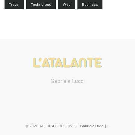
Travel
Technology
Web
Business
Gabriele Lucci
© 2021 | ALL RIGHT RESERVED | Gabriele Lucci |
...