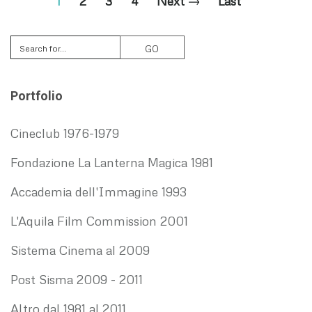
Current
1
Page
2
Page
3
Page
4
Next
Next
Last
Last
page
page
page
Search
Portfolio
Cineclub 1976-1979
Fondazione La Lanterna Magica 1981
Accademia dell'Immagine 1993
L'Aquila Film Commission 2001
Sistema Cinema al 2009
Post Sisma 2009 - 2011
Altro dal 1981 al 2011